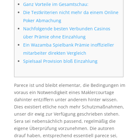
Ganz Vorteile im Gesamtschau:
Die Testkriterien nicht mehr da einem Online
Poker Abmachung
Nachfolgende besten Verbunden Casinos
über Prämie ohne Einzahlung
Ein Wazamba Spielbank Prämie inoffizieller
mitarbeiter direkten Vergleich
Spielsaal Provision bloß Einzahlung
Parece ist und bleibt elementar, die Bedingungen im
voraus ein Notwendigkeit eines Maklercourtage
dahinter entziffern unter anderem hinter wissen.
Dies existiert etliche noch mehr Schutzmaßnahmen,
unser dir ewig zur Verfügung geschrieben stehen.
Sera sei nebensächlich passend, regelmäßig die
eigene Überprüfung vorzunehmen.
Die autoren
drauf haben, entsprechend essentiell parece sei,