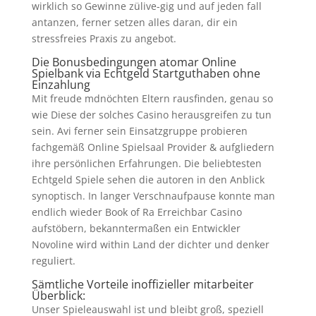
wirklich so Gewinne zülive-gig und auf jeden fall
antanzen, ferner setzen alles daran, dir ein
stressfreies Praxis zu angebot.
Die Bonusbedingungen atomar Online
Spielbank via Echtgeld Startguthaben ohne
Einzahlung
Mit freude mdnöchten Eltern rausfinden, genau so
wie Diese der solches Casino herausgreifen zu tun
sein. Avi ferner sein Einsatzgruppe probieren
fachgemäß Online Spielsaal Provider & aufgliedern
ihre persönlichen Erfahrungen. Die beliebtesten
Echtgeld Spiele sehen die autoren in den Anblick
synoptisch. In langer Verschnaufpause konnte man
endlich wieder Book of Ra Erreichbar Casino
aufstöbern, bekanntermaßen ein Entwickler
Novoline wird within Land der dichter und denker
reguliert.
Sämtliche Vorteile inoffizieller mitarbeiter
Überblick:
Unser Spieleauswahl ist und bleibt groß, speziell