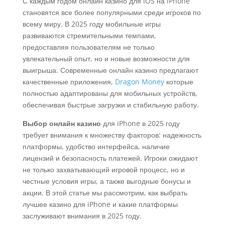
С каждым годом онлайн казино для iOS на iPhone
становятся все более популярными среди игроков по
всему миру. В 2025 году мобильные игры
развиваются стремительными темпами,
предоставляя пользователям не только
увлекательный опыт, но и новые возможности для
выигрыша. Современные онлайн казино предлагают
качественные приложения,
Dragon Money
которые
полностью адаптированы для мобильных устройств,
обеспечивая быстрые загрузки и стабильную работу.
Выбор онлайн казино
для iPhone в 2025 году
требует внимания к множеству факторов: надежность
платформы, удобство интерфейса, наличие
лицензий и безопасность платежей. Игроки ожидают
не только захватывающий игровой процесс, но и
честные условия игры, а также выгодные бонусы и
акции. В этой статье мы рассмотрим, как выбрать
лучшее казино для iPhone и какие платформы
заслуживают внимания в 2025 году.