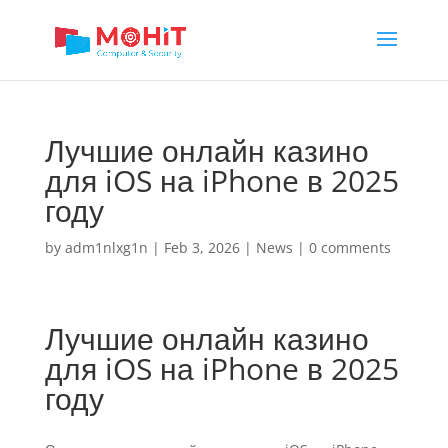
Лучшие онлайн казино
для iOS на iPhone в 2025
году
by
adm1nlxg1n
|
Feb 3, 2026
|
News
|
0 comments
Лучшие онлайн казино
для iOS на iPhone в 2025
году