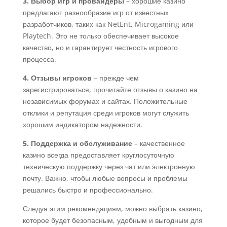
3. Выбор игр и провайдеры
– хорошие казино
предлагают разнообразие игр от известных
разработчиков, таких как NetEnt, Microgaming или
Playtech. Это не только обеспечивает высокое
качество, но и гарантирует честность игрового
процесса.
4. Отзывы игроков
– прежде чем
зарегистрироваться, прочитайте отзывы о казино на
независимых форумах и сайтах. Положительные
отклики и репутация среди игроков могут служить
хорошим индикатором надежности.
5. Поддержка и обслуживание
– качественное
казино всегда предоставляет круглосуточную
техническую поддержку через чат или электронную
почту. Важно, чтобы любые вопросы и проблемы
решались быстро и профессионально.
Следуя этим рекомендациям, можно выбрать казино,
которое будет безопасным, удобным и выгодным для