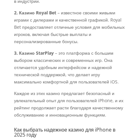
в индустрии.
2. Казино Royal Bet
– известное своими живыми
играми с дилерами и качественной графикой. Royal
Bet предоставляет отличные условия для мобильных
игроков, включая быстрые выплаты и
персонализированные бонусы.
3. Казино StarPlay
– это платформа с большим
выбором классических и современных игр. Она
отличается удобным интерфейсом и надежной
технической поддержкой, что делает игру
максимально комфортной для пользователей iOS.
Каждое из этих казино предлагает безопасный и
увлекательный опыт для пользователей iPhone, и их
рейтинг продолжает расти благодаря качественному
обслуживанию и инновационным функциям.
Как выбрать надежное казино для iPhone в
2025 году