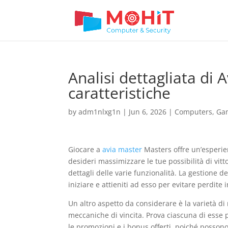
Analisi dettagliata di
caratteristiche
by
adm1nlxg1n
|
Jun 6, 2026
|
Computers, Ga
Giocare a
avia master
Masters offre un’esperie
desideri massimizzare le tue possibilità di vitt
dettagli delle varie funzionalità. La gestione 
iniziare e attieniti ad esso per evitare perdite 
Un altro aspetto da considerare è la varietà di
meccaniche di vincita. Prova ciascuna di esse p
le promozioni e i bonus offerti, poiché possono