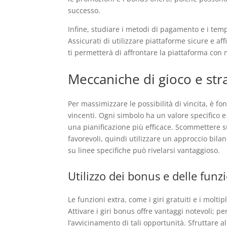
successo.
Infine, studiare i metodi di pagamento e i temp
Assicurati di utilizzare piattaforme sicure e aff
ti permetterà di affrontare la piattaforma con
Meccaniche di gioco e stra
Per massimizzare le possibilità di vincita, è 
vincenti. Ogni simbolo ha un valore specifico 
una pianificazione più efficace. Scommettere s
favorevoli, quindi utilizzare un approccio bil
su linee specifiche può rivelarsi vantaggioso.
Utilizzo dei bonus e delle funzi
Le funzioni extra, come i giri gratuiti e i molti
Attivare i giri bonus offre vantaggi notevoli; p
l’avvicinamento di tali opportunità. Sfruttare