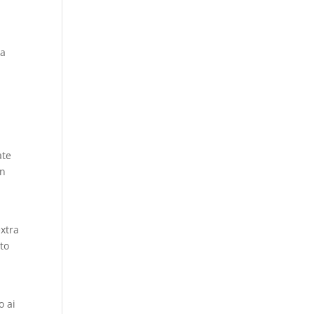
la
ate
on
extra
ato
o ai