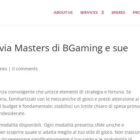
ABOUT US
SERVICES
SPARES
PRO
 Avia Masters di BGaming e sue
mes
|
0 comments
nza coinvolgente che unisce elementi di strategia e fortuna. Se
oria, familiarizzati con le meccaniche di gioco e presti attenzione ai
dei budget è fondamentale: stabilisci un limite chiaro di spesa prima
indesiderate.
 modalità disponibili. Ogni modalità presenta sfide uniche e
er scoprire quale si adatta meglio al tuo stile di gioco. Non trascu
 incrementare significativamente il tuo saldo e le probabilità di