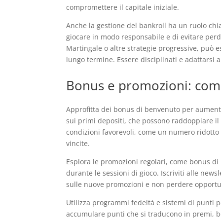
compromettere il capitale iniziale.
Anche la gestione del bankroll ha un ruolo chiav
giocare in modo responsabile e di evitare perd
Martingale o altre strategie progressive, può e
lungo termine. Essere disciplinati e adattarsi 
Bonus e promozioni: come
Approfitta dei bonus di benvenuto per aumentare
sui primi depositi, che possono raddoppiare il 
condizioni favorevoli, come un numero ridotto 
vincite.
Esplora le promozioni regolari, come bonus di r
durante le sessioni di gioco. Iscriviti alle new
sulle nuove promozioni e non perdere opportu
Utilizza programmi fedeltà e sistemi di punti
accumulare punti che si traducono in premi, bo