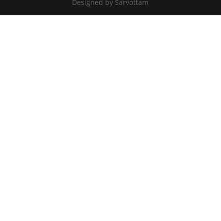
Designed by Sarvottam