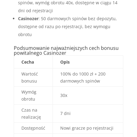
spinów, wymóg obrotu 40x, dostępne w ciągu 14
dni od rejestracji
Casinozer
: 50 darmowych spinów bez depozytu,
dostępne od razu po rejestracji, bez wymogu
obrotu
Podsumowanie najważniejszych cech bonusu
powitalnego Casinozer
Cecha
Opis
Wartość
100% do 1000 zł + 200
bonusu
darmowych spinów
Wymóg
30x
obrotu
Czas na
7 dni
realizację
Dostępność
Nowi gracze po rejestracji