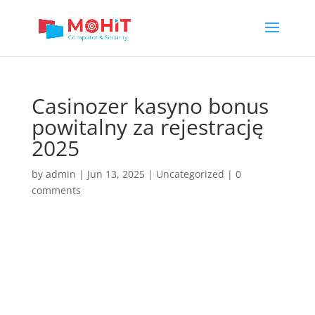
Casinozer kasyno bonus
powitalny za rejestrację
2025
by
admin
|
Jun 13, 2025
|
Uncategorized
|
0
comments