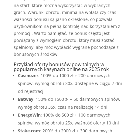
na start, które można wykorzystać w wybranych
grach. Warunki obrotu, minimalna wpłata czy czas
ważności bonusu są jasno określone, co pozwala
użytkownikom na pełną kontrolę nad korzystaniem z
promocji. Warto pamiętać, że bonus często jest
powiązany z wymogiem obrotu, który musi zostać
spełniony, aby móc wypłacić wygrane pochodzące z
bonusowych środków.
Przykład oferty bonusów powitalnych w
popularnych kasynach online na 2025 rok
Casinozer
: 100% do 1000 zł + 200 darmowych
spinów, wymóg obrotu 30x, dostępne w ciągu 7 dni
od rejestracji
Betway
: 150% do 1500 zł + 50 darmowych spinów,
wymóg obrotu 35x, czas na realizację 14 dni
EnergoWin
: 100% do 500 zł + 100 darmowych
spinów, wymóg obrotu 25x, ważność oferty 10 dni
Stake.com
: 200% do 2000 zł + 300 darmowych