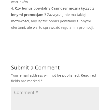
warunków.
Czy bonus powitalny Casinozer można łączyć z
innymi promocjami?
Zazwyczaj nie ma takiej
możliwości, aby łączyć bonus powitalny z innymi
ofertami, ale warto sprawdzić regulamin promocji.
Submit a Comment
Your email address will not be published.
Required
fields are marked
*