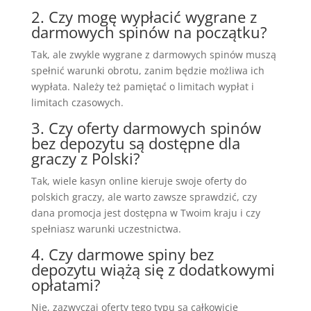
2. Czy mogę wypłacić wygrane z
darmowych spinów na początku?
Tak, ale zwykle wygrane z darmowych spinów muszą
spełnić warunki obrotu, zanim będzie możliwa ich
wypłata. Należy też pamiętać o limitach wypłat i
limitach czasowych.
3. Czy oferty darmowych spinów
bez depozytu są dostępne dla
graczy z Polski?
Tak, wiele kasyn online kieruje swoje oferty do
polskich graczy, ale warto zawsze sprawdzić, czy
dana promocja jest dostępna w Twoim kraju i czy
spełniasz warunki uczestnictwa.
4. Czy darmowe spiny bez
depozytu wiążą się z dodatkowymi
opłatami?
Nie, zazwyczaj oferty tego typu są całkowicie