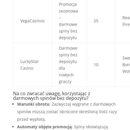
Promocja
sezonowa
–
Rea
VegaCasinos
25
darmowe
Fire
spiny bez
depozytu
Darmowe
spiny bez
Swe
LuckyStar
depozytu
10
Bon
Casino
dla
Wol
nowych
graczy
Na co zwracać uwagę, korzystając z
darmowych spinów bez depozytu?
Warunki obrotu
: Zazwyczaj wygrane z darmowych
spinów muszą zostać obrócone określoną ilość razy
przed wypłatą.
Automaty objęte promocją
: Spiny obowiązują