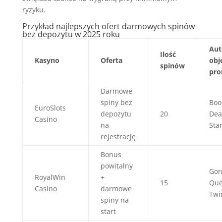
ryzyku.
Przykład najlepszych ofert darmowych spinów
bez depozytu w 2025 roku
Au
Ilość
Kasyno
Oferta
obj
spinów
pro
Darmowe
spiny bez
Boo
EuroSlots
depozytu
20
Dea
Casino
na
Sta
rejestrację
Bonus
powitalny
Gon
RoyalWin
+
15
Que
Casino
darmowe
Twi
spiny na
start