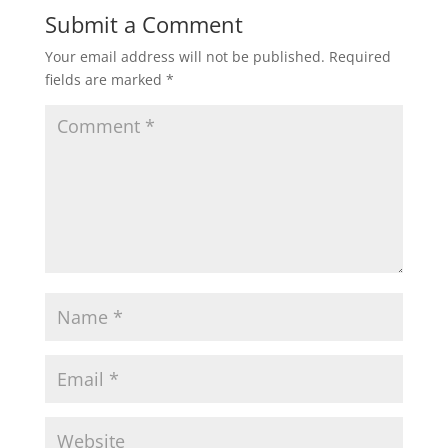
Submit a Comment
Your email address will not be published.
Required
fields are marked
*