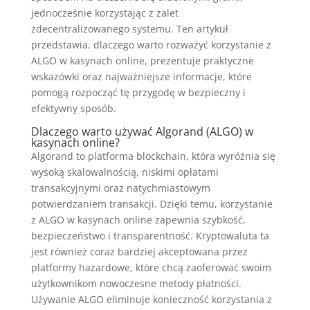
jednocześnie korzystając z zalet
zdecentralizowanego systemu. Ten artykuł
przedstawia, dlaczego warto rozważyć korzystanie z
ALGO w kasynach online, prezentuje praktyczne
wskazówki oraz najważniejsze informacje, które
pomogą rozpocząć tę przygodę w bezpieczny i
efektywny sposób.
Dlaczego warto używać Algorand (ALGO) w
kasynach online?
Algorand to platforma blockchain, która wyróżnia się
wysoką skalowalnością, niskimi opłatami
transakcyjnymi oraz natychmiastowym
potwierdzaniem transakcji. Dzięki temu, korzystanie
z ALGO w kasynach online zapewnia szybkość,
bezpieczeństwo i transparentność. Kryptowaluta ta
jest również coraz bardziej akceptowana przez
platformy hazardowe, które chcą zaoferować swoim
użytkownikom nowoczesne metody płatności.
Używanie ALGO eliminuje konieczność korzystania z