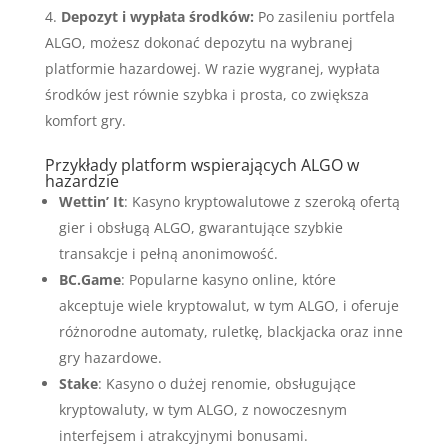
Depozyt i wypłata środków:
Po zasileniu portfela
ALGO, możesz dokonać depozytu na wybranej
platformie hazardowej. W razie wygranej, wypłata
środków jest równie szybka i prosta, co zwiększa
komfort gry.
Przykłady platform wspierających ALGO w
hazardzie
Wettin’ It
: Kasyno kryptowalutowe z szeroką ofertą
gier i obsługą ALGO, gwarantujące szybkie
transakcje i pełną anonimowość.
BC.Game
: Popularne kasyno online, które
akceptuje wiele kryptowalut, w tym ALGO, i oferuje
różnorodne automaty, ruletkę, blackjacka oraz inne
gry hazardowe.
Stake
: Kasyno o dużej renomie, obsługujące
kryptowaluty, w tym ALGO, z nowoczesnym
interfejsem i atrakcyjnymi bonusami.