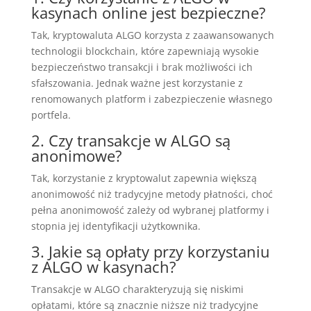
kasynach online jest bezpieczne?
Tak, kryptowaluta ALGO korzysta z zaawansowanych
technologii blockchain, które zapewniają wysokie
bezpieczeństwo transakcji i brak możliwości ich
sfałszowania. Jednak ważne jest korzystanie z
renomowanych platform i zabezpieczenie własnego
portfela.
2. Czy transakcje w ALGO są
anonimowe?
Tak, korzystanie z kryptowalut zapewnia większą
anonimowość niż tradycyjne metody płatności, choć
pełna anonimowość zależy od wybranej platformy i
stopnia jej identyfikacji użytkownika.
3. Jakie są opłaty przy korzystaniu
z ALGO w kasynach?
Transakcje w ALGO charakteryzują się niskimi
opłatami, które są znacznie niższe niż tradycyjne