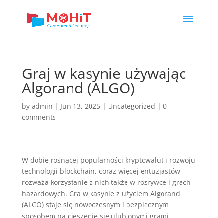
Graj w kasynie używając
Algorand (ALGO)
by
admin
|
Jun 13, 2025
|
Uncategorized
|
0
comments
W dobie rosnącej popularności kryptowalut i rozwoju
technologii blockchain, coraz więcej entuzjastów
rozważa korzystanie z nich także w rozrywce i grach
hazardowych. Gra w kasynie z użyciem Algorand
(ALGO) staje się nowoczesnym i bezpiecznym
sposobem na cieszenie się ulubionymi grami,