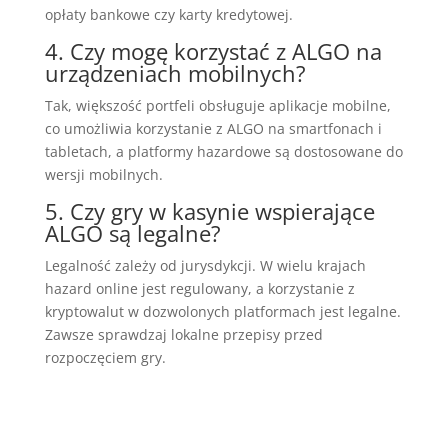
opłaty bankowe czy karty kredytowej.
4. Czy mogę korzystać z ALGO na
urządzeniach mobilnych?
Tak, większość portfeli obsługuje aplikacje mobilne,
co umożliwia korzystanie z ALGO na smartfonach i
tabletach, a platformy hazardowe są dostosowane do
wersji mobilnych.
5. Czy gry w kasynie wspierające
ALGO są legalne?
Legalność zależy od jurysdykcji. W wielu krajach
hazard online jest regulowany, a korzystanie z
kryptowalut w dozwolonych platformach jest legalne.
Zawsze sprawdzaj lokalne przepisy przed
rozpoczęciem gry.