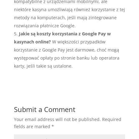
kompatybilne z urządzeniami mobilnymi, ale
niektóre kasyna umożliwiają również korzystanie z tej
metody na komputerach, jeśli mają zintegrowane
rozwiązania płatnicze Google.
Jakie są koszty korzystania z Google Pay w
kasynach online?
W większości przypadków
korzystanie z Google Pay jest darmowe, choć mogą
występować opłaty po stronie banku lub operatora
karty, jeśli takie są ustalone.
Submit a Comment
Your email address will not be published.
Required
fields are marked
*