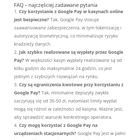
FAQ – najczęściej zadawane pytania
Czy korzystanie z Google Pay w kasynach online
jest bezpieczne?
Tak, Google Pay stosuje
zaawansowane zabezpieczenia, w tym tokenizację i
autoryzację biometryczną, co minimalizuje ryzyko
kradzieży danych.
Jak szybko realizowane są wypłaty przez Google
Pay?
W większości kasyn wypłaty realizowane są od
kilku godzin do maksymalnie 24 godzin, co jest
jednym z szybszych rozwiązań na rynku.
Czy są ograniczenia kwotowe przy korzystaniu z
Google Pay?
Tak, minimalne depozyty zwykle
zaczynają się od 30-50 zł, natomiast limity wypłat
mogą się różnić w zależności od kasyna. Ważne jest,
aby sprawdzić warunki konkretnego operatora.
Czy mogę korzystać z Google Pay na
urządzeniach stacjonarnych?
Google Pay jest w pełni