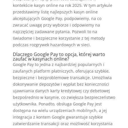
kontekście kasyn online na rok 2025. W tym artykule
przedstawimy listę najlepszych kasyn online
akceptujących Google Pay, podpowiemy, na co
zwracać uwagę przy wyborze i odpowiemy na
najczęściej zadawane pytania. Pozwoli to na
świadome i bezpieczne korzystanie z tej metody
podczas rozgrywek hazardowych w sieci.
Dlaczego Google Pay to opcja, której warto
zaufać w kasynach online?
Google Pay to jedna z najbardziej popularnych i
zaufanych platform płatniczych, oferująca szybkie,
bezpieczne i bezproblemowe transakcje. Umożliwia
dokonywanie depozytów i wypłat bez konieczności
ujawniania danych karty kredytowej czy debetowej
bezpośrednio w kasynie, co zwiększa bezpieczeństwo
użytkownika. Ponadto, obsługa Google Pay jest
dostępna na wielu urządzeniach mobilnych, a jej
integracja z kontem Google gwarantuje szybkie
zatwierdzanie transakcji oraz możliwość korzystania