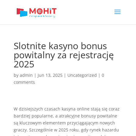
Slotnite kasyno bonus
powitalny za rejestrację
2025
by
admin
|
Jun 13, 2025
|
Uncategorized
|
0
comments
W dzisiejszych czasach kasyna online stają się coraz
bardziej popularne, a atrakcyjne bonusy powitalne
są kluczowym elementem przyciągającym nowych
graczy. Szczególnie w 2025 roku, gdy rynek hazardu