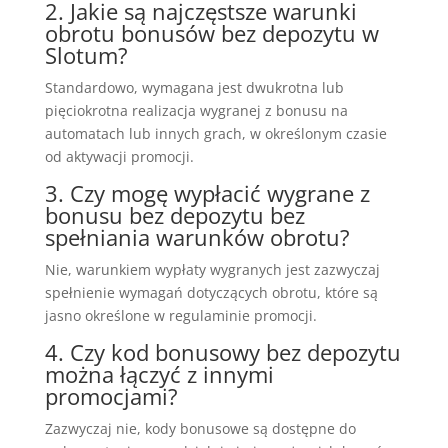
2. Jakie są najczęstsze warunki
obrotu bonusów bez depozytu w
Slotum?
Standardowo, wymagana jest dwukrotna lub
pięciokrotna realizacja wygranej z bonusu na
automatach lub innych grach, w określonym czasie
od aktywacji promocji.
3. Czy mogę wypłacić wygrane z
bonusu bez depozytu bez
spełniania warunków obrotu?
Nie, warunkiem wypłaty wygranych jest zazwyczaj
spełnienie wymagań dotyczących obrotu, które są
jasno określone w regulaminie promocji.
4. Czy kod bonusowy bez depozytu
można łączyć z innymi
promocjami?
Zazwyczaj nie, kody bonusowe są dostępne do